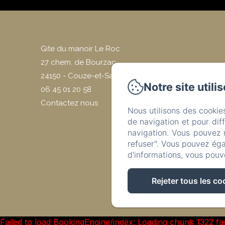
Gite du manoir Le Roc
27 chem. de Bourzac
24150 - Couze-et-Saint-Front
Notre site utili
06 45 01 20 58
Contactez nous
Nous utilisons des cookie
de navigation et pour dif
navigation. Vous pouvez 
refuser". Vous pouvez éga
d'informations, vous pouv
Rejeter tous les co
Failed to load BookingEngine/index: Loading chunk 1322 f