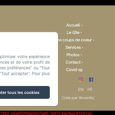
Accueil
Le Gîte
Nos coups de coeur
Services
Photos
optimiser votre expérience
nces et de votre profil de
Contact
mes préférences" ou "Tout
Covid-19
"Tout accepter". Pour plus
EN
FR
ter tous les cookies
Créé par Amenitiz
cks/1322-c6e932f9d3d27b65-1bf7c4dc6a241241.js)