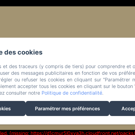
se des cookies
Gite du Manoir Le Roc
s et des traceurs (y compris de tiers) pour comprendre et 
fuser des messages publicitaires en fonction de vos préfére
régler ou refuser les cookies en cliquant sur "Paramétrer 
lement accepter tous les cookies en cliquant sur le bouton 
ez consulter notre
Politique de confidentialité
.
okies
Paramétrer mes préférences
Accep
ailed. (missing: https://d1cmur5l0xva3h.cloudfront.net/pa