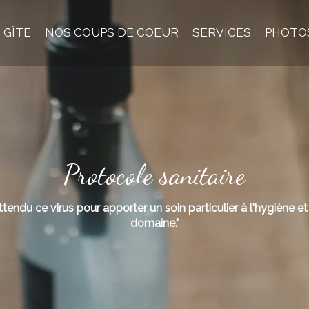
 GÎTE
NOS COUPS DE COEUR
SERVICES
PHOTO
Protocole sanitaire
tendu ce virus pour apporter un soin particulier à l'hygiène et
domaine."